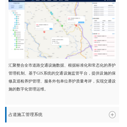
人工智能计算
数据橱窗
智慧交管
智慧公安
智慧海洋
平台
首页
>
产品及解决方案
>
北斗+陆海大交通
>
智慧交管
汇聚整合全市道路交通设施数据、根据标准化和常态化的养护
融合交通设备、交通警情、交通违法、交警勤务等交通资
管理机制、基于GIS系统的交通设施监管平台，提供设施的保
源要素，以情报研判为基础、指挥调度为核心、勤务布防
修及巡检养护管理、服务外包单位养护质量考评，实现交通设
为支撑，全面打造“情、指、勤、督、宣”为一体的智能交
施的数字化管理运维。
通一体化管控平台，为交通管理部门提供特勤指挥安保、
交通运行感知、车辆稽查布控等多个业务领域的应用软件
产品及服务，提升“标准化、预案化、智能化、可视化、扁
占道施工管理系统
平化”治理能力。